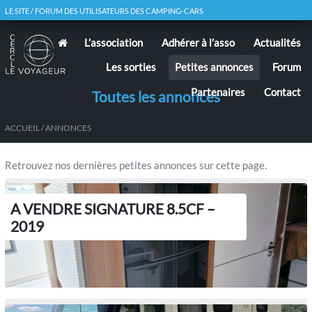
LE SITE / FORUM DES UTILISATEURS DES CAMPING-CARS
L’association
Adhérer à l’asso
Actualités
Les sorties
Petites annonces
Forum
Partenaires
Contact
Toutes les annonces
ACCUEIL
/
ANNONCES
Retrouvez nos dernières petites annonces sur cette page.
A VENDRE SIGNATURE 8.5CF –
2019