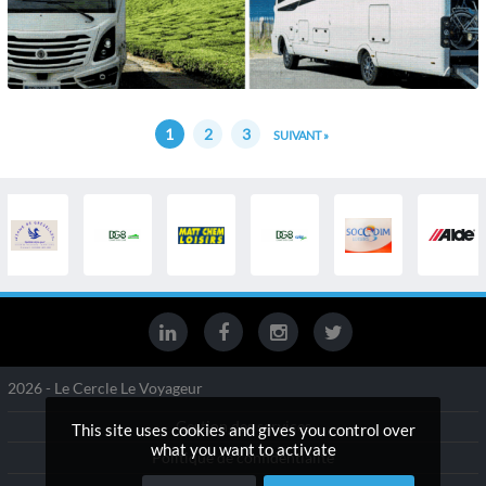
1
2
3
SUIVANT »
2026 - Le Cercle Le Voyageur
Gestion des services
This site uses cookies and gives you control over
what you want to activate
Politique de confidentialité