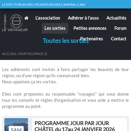
LE SITE / FORUM DES UTILISATEURS DES CAMPING-CARS
L’association
Adhérer à l’asso
Actualités
Les sorties
Petites annonces
Forum
Partenaires
Contact
Toutes les sorties
ACCUEIL
/
SORTIES
(PAGE 2)
Les adhérents sont invités à faire partager les beautés de leur
région, où d'une région qu'ils connaissent bien.
Nous appelons ça les sorties.
Elles sont proposées au responsable "voyages" qui vous donne
tous les conseils et règles d'organisation et vous aide à mettre le
programme au point.
PROGRAMME JOUR PAR JOUR
CHÂTEL du 17au 24 JANVIER 2026
SAM