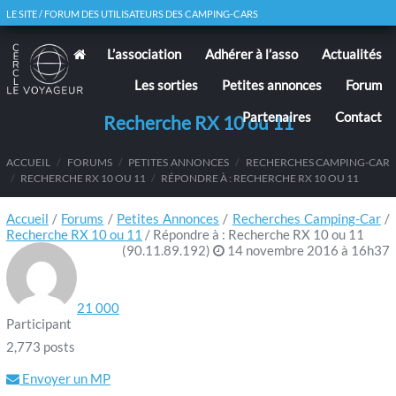
LE SITE / FORUM DES UTILISATEURS DES CAMPING-CARS
L’association
Adhérer à l’asso
Actualités
Les sorties
Petites annonces
Forum
Partenaires
Contact
Recherche RX 10 ou 11
ACCUEIL
/
FORUMS
/
PETITES ANNONCES
/
RECHERCHES CAMPING-CAR
/
RECHERCHE RX 10 OU 11
/
RÉPONDRE À : RECHERCHE RX 10 OU 11
Accueil
/
Forums
/
Petites Annonces
/
Recherches Camping-Car
/
Recherche RX 10 ou 11
/
Répondre à : Recherche RX 10 ou 11
(90.11.89.192)
14 novembre 2016 à 16h37
21 000
Participant
2,773 posts
Envoyer un MP