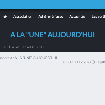
L’association
Adhérer à l’asso
Actualités
Les sort
A LA "UNE" AUJOURD’HUI
NDRE À : A LA "UNE" AUJOURD’HUI
ondre à : A LA "UNE" AUJOURD’HUI
(88.163.112.207)
31 jan