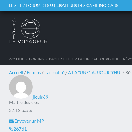
LE SITE / FORUM DES UTILISATEURS DES CAMPING-CARS
ACCUEIL
/
FORUMS
/
L’ACTUALITÉ
/
A LA "UNE" AUJOURD’HUI
/
RÉPO
Accueil
/
Forums
/
L’actualité
/
A LA "UNE" AUJOURD’HUI
/
Rép
jlouis69
Maître des clés
3,112 posts
Envoyer un MP
26761