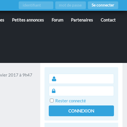
Se connecter
ies
Petites annonces
Forum
Partenaires
Contact
vier 2017 à 9h47
Rester connecté
CONNEXION