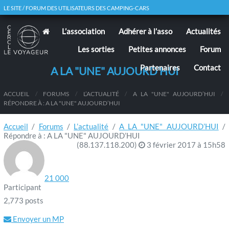
LE SITE / FORUM DES UTILISATEURS DES CAMPING-CARS
L’association
Adhérer à l’asso
Actualités
Les sorties
Petites annonces
Forum
Partenaires
Contact
A LA "UNE" AUJOURD’HUI
ACCUEIL
/
FORUMS
/
L’ACTUALITÉ
/
A LA "UNE" AUJOURD’HUI
/
RÉPONDRE À : A LA "UNE" AUJOURD’HUI
Accueil
/
Forums
/
L’actualité
/
A LA "UNE" AUJOURD’HUI
/
Répondre à : A LA "UNE" AUJOURD’HUI
(88.137.118.200)
3 février 2017 à 15h58
21 000
Participant
2,773 posts
Envoyer un MP