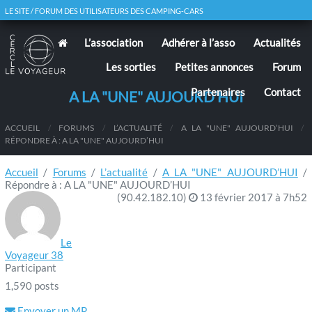
LE SITE / FORUM DES UTILISATEURS DES CAMPING-CARS
L’association
Adhérer à l’asso
Actualités
Les sorties
Petites annonces
Forum
Partenaires
Contact
A LA "UNE" AUJOURD’HUI
ACCUEIL
/
FORUMS
/
L’ACTUALITÉ
/
A LA "UNE" AUJOURD’HUI
/
RÉPONDRE À : A LA "UNE" AUJOURD’HUI
Accueil
/
Forums
/
L’actualité
/
A LA "UNE" AUJOURD’HUI
/
Répondre à : A LA "UNE" AUJOURD’HUI
(90.42.182.10)
13 février 2017 à 7h52
Le
Voyageur 38
Participant
1,590 posts
Envoyer un MP