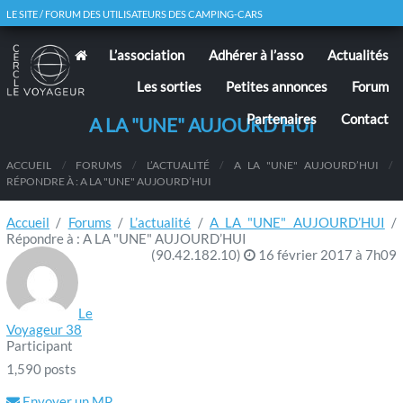
LE SITE / FORUM DES UTILISATEURS DES CAMPING-CARS
L’association
Adhérer à l’asso
Actualités
Les sorties
Petites annonces
Forum
Partenaires
Contact
A LA "UNE" AUJOURD’HUI
ACCUEIL
/
FORUMS
/
L’ACTUALITÉ
/
A LA "UNE" AUJOURD’HUI
/
RÉPONDRE À : A LA "UNE" AUJOURD’HUI
Accueil
/
Forums
/
L’actualité
/
A LA "UNE" AUJOURD’HUI
/
Répondre à : A LA "UNE" AUJOURD’HUI
(90.42.182.10)
16 février 2017 à 7h09
Le
Voyageur 38
Participant
1,590 posts
Envoyer un MP