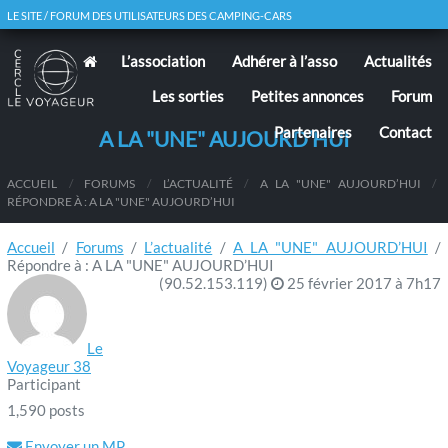
LE SITE / FORUM DES UTILISATEURS DES CAMPING-CARS
L’association
Adhérer à l’asso
Actualités
Les sorties
Petites annonces
Forum
Partenaires
Contact
A LA "UNE" AUJOURD’HUI
ACCUEIL
/
FORUMS
/
L’ACTUALITÉ
/
A LA "UNE" AUJOURD’HUI
/
RÉPONDRE À : A LA "UNE" AUJOURD’HUI
Accueil
/
Forums
/
L’actualité
/
A LA "UNE" AUJOURD’HUI
/
Répondre à : A LA "UNE" AUJOURD’HUI
(90.52.153.119)
25 février 2017 à 7h17
Le
Voyageur 38
Participant
1,590 posts
Envoyer un MP