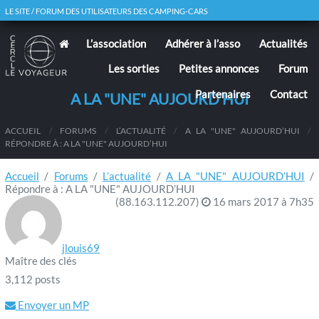
LE SITE / FORUM DES UTILISATEURS DES CAMPING-CARS
L’association
Adhérer à l’asso
Actualités
Les sorties
Petites annonces
Forum
Partenaires
Contact
A LA "UNE" AUJOURD’HUI
ACCUEIL
/
FORUMS
/
L’ACTUALITÉ
/
A LA "UNE" AUJOURD’HUI
/
RÉPONDRE À : A LA "UNE" AUJOURD’HUI
Accueil
/
Forums
/
L’actualité
/
A LA "UNE" AUJOURD’HUI
/
Répondre à : A LA "UNE" AUJOURD’HUI
(88.163.112.207)
16 mars 2017 à 7h35
jlouis69
Maître des clés
3,112 posts
Envoyer un MP