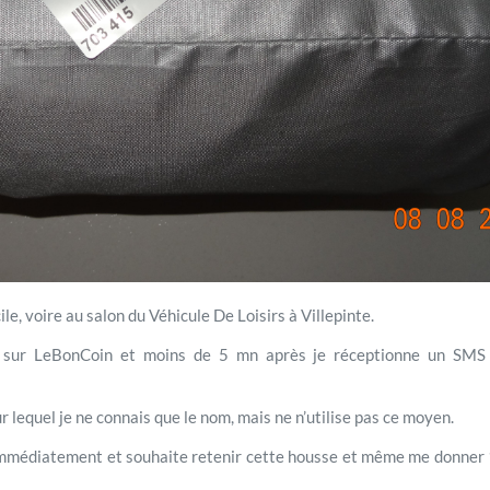
e, voire au salon du Véhicule De Loisirs à Villepinte.
 sur LeBonCoin et moins de 5 mn après je réceptionne un SMS
lequel je ne connais que le nom, mais ne n’utilise pas ce moyen.
immédiatement et souhaite retenir cette housse et même me donner 