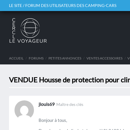
LE SITE / FORUM DES UTILISATEURS DES CAMPING-CARS
ACCUEIL
/
FORUMS
/
PETITES ANNONCES
/
VENTES ACCESSOIRES
/
V
VENDUE Housse de protection pour cl
jlouis69
Maître des clés
Bonjour à tous,