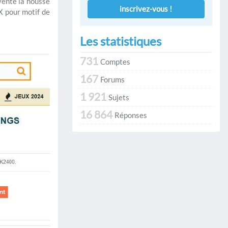
vente la housse
inscrivez-vous !
 pour motif de
Les statistiques
731
Comptes
167
Forums
1 921
Sujets
16 864
Réponses