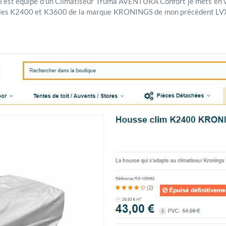
ui est équipé d’un Climatiseur Truma AVENTURA Confort je mets en 
odèles K2400 et K3600 de la marque KRONINGS de mon précédent LVX