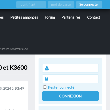
Se connecter
ies
Petites annonces
Forum
Partenaires
Contact
ES K2400 ET K3600
0 et K3600
Rester connecté
ût 2024 à 10h49
CONNEXION