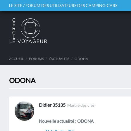
LE SITE / FORUM DES UTILISATEURS DES CAMPING-CARS
ACCUEIL
/
FORUMS
/
L’ACTUALITÉ
/
ODONA
ODONA
Didier 35135
Maître des clés
Nouvelle actualité : ODONA