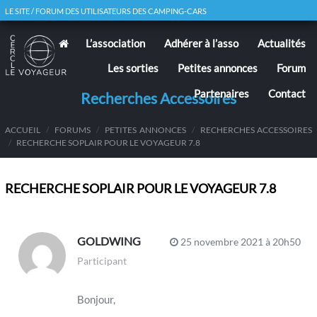
LE SITE / FORUM DES UTILISATEURS DES CAMPING-CARS
L’association
Adhérer à l’asso
Actualités
Les sorties
Petites annonces
Forum
Partenaires
Contact
Recherches Accessoires
ACCUEIL
/
FORUMS
/
PETITES ANNONCES
/
RECHERCHES ACCESSOIRES
/
RECHERCHE SOPLAIR POUR LE VOYAGEUR 7.8
RECHERCHE SOPLAIR POUR LE VOYAGEUR 7.8
GOLDWING
25 novembre 2021 à 20h50
Participant
Bonjour,