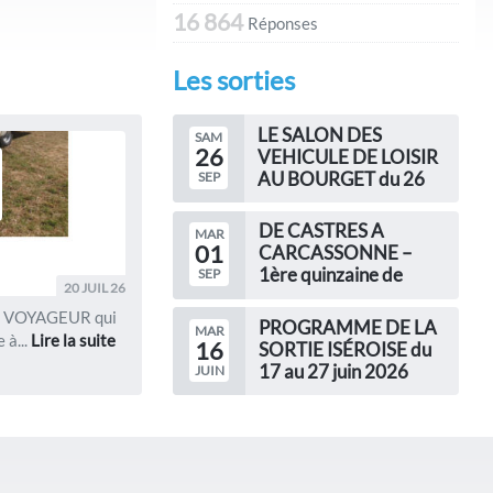
16 864
Réponses
Les sorties
LE SALON DES
SAM
26
VEHICULE DE LOISIR
AU BOURGET du 26
SEP
septembre au 04
octobre
DE CASTRES A
MAR
01
LE SALON DES
CARCASSONNE –
VEHICULE DE LOISIR
1ère quinzaine de
SEP
AU BOURGET du 26
20 JUIL 26
septembre
septembre au 04...
LE VOYAGEUR qui
DE CASTRES A
PROGRAMME DE LA
MAR
 à...
Lire la suite
CARCASSONNE – 1ère
16
SORTIE ISÉROISE du
quinzaine de septembre
17 au 27 juin 2026
JUIN
Le...
PROGRAMME DE LA
SORTIE ISÉROISE
Organisateurs :
Christine...