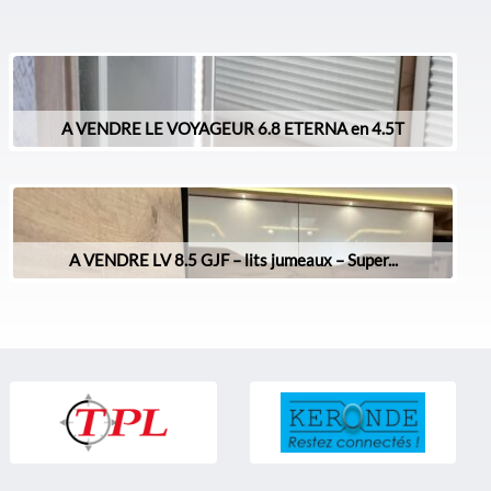
A VENDRE LE VOYAGEUR 6.8 ETERNA en 4.5T
A VENDRE LV 8.5 GJF – lits jumeaux – Super...