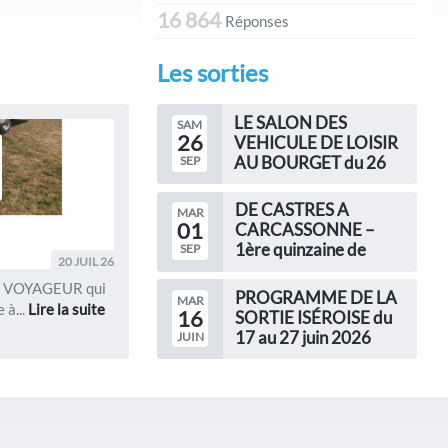
16 864
Réponses
Les sorties
LE SALON DES
SAM
26
VEHICULE DE LOISIR
AU BOURGET du 26
SEP
septembre au 04
octobre
DE CASTRES A
MAR
01
LE SALON DES
CARCASSONNE –
VEHICULE DE LOISIR
1ère quinzaine de
SEP
AU BOURGET du 26
20 JUIL 26
septembre
septembre au 04...
LE VOYAGEUR qui
DE CASTRES A
PROGRAMME DE LA
MAR
 à...
Lire la suite
CARCASSONNE – 1ère
16
SORTIE ISÉROISE du
quinzaine de septembre
17 au 27 juin 2026
JUIN
Le...
PROGRAMME DE LA
SORTIE ISÉROISE
Organisateurs :
Christine...