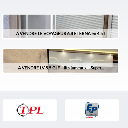
A VENDRE LE VOYAGEUR 6.8 ETERNA en 4.5T
A VENDRE LV 8.5 GJF – lits jumeaux – Super...