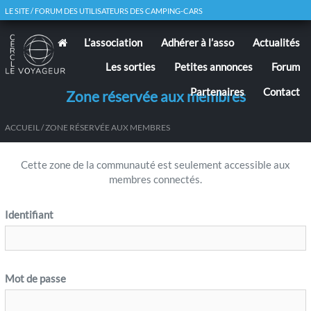
LE SITE / FORUM DES UTILISATEURS DES CAMPING-CARS
L’association
Adhérer à l’asso
Actualités
Les sorties
Petites annonces
Forum
Partenaires
Contact
Zone réservée aux membres
ACCUEIL
/ ZONE RÉSERVÉE AUX MEMBRES
Cette zone de la communauté est seulement accessible aux
membres connectés.
Identifiant
Mot de passe