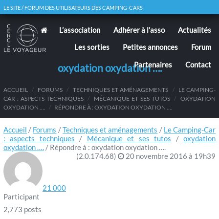
LE SITE / FORUM DES UTILISATEURS DES CAMPING-CARS
L’association
Adhérer à l’asso
Actualités
Les sorties
Petites annonces
Forum
Partenaires
Contact
oxydation oxydation ….
ACCUEIL
/
FORUMS
/
TECHNIQUES ET AMÉNAGEMENTS
/
LE CAMPING-
CAR : ASPECTS TECHNIQUES
/
MÉCANIQUE ET SES TUTOS
/
OXYDATION
OXYDATION ….
/
RÉPONDRE À : OXYDATION OXYDATION ….
Accueil
/
Forums
/
Techniques et aménagements
/
Le Camping-Car
: aspects techniques
/
Mécanique et ses tutos
/
oxydation
oxydation ….
/
Répondre à : oxydation oxydation ….
(2.0.174.68)
20 novembre 2016 à 19h39
21 000
Participant
2,773 posts