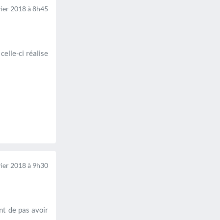
ier 2018 à 8h45
elle-ci réalise
ier 2018 à 9h30
nt de pas avoir