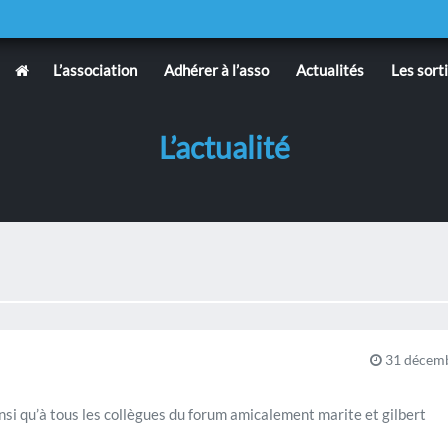
L’association
Adhérer à l’asso
Actualités
Les sort
L’actualité
31 décemb
si qu’à tous les collègues du forum amicalement marite et gilbert