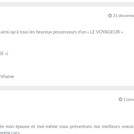
31 décembr
ainsi qu’à tous les heureux possesseurs d’un « LE VOYAGEUR ».
RE »)
 Vilaine
1 janv
née mon épouse et moi-même vous présentons nos meilleurs voeux d
mping cars.