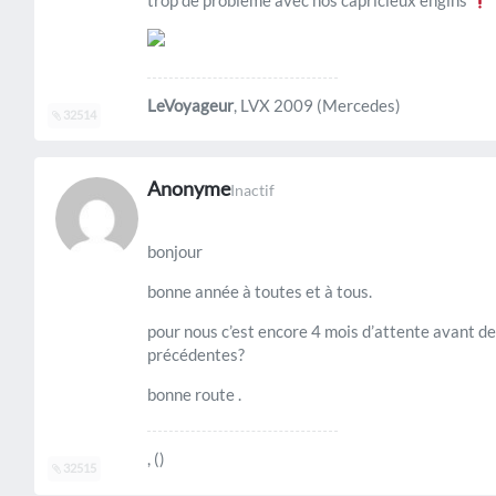
trop de problème avec nos capricieux engins
LeVoyageur
, LVX 2009 (Mercedes)
32514
Anonyme
Inactif
bonjour
bonne année à toutes et à tous.
pour nous c’est encore 4 mois d’attente avant d
précédentes?
bonne route .
, ()
32515