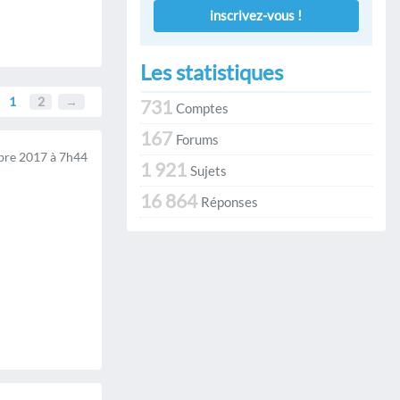
inscrivez-vous !
Les statistiques
1
2
→
731
Comptes
167
Forums
re 2017 à 7h44
1 921
Sujets
16 864
Réponses