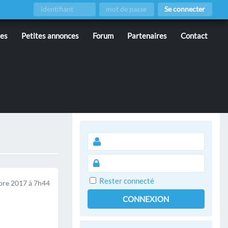
Se connecter
ies
Petites annonces
Forum
Partenaires
Contact
Rester connecté
re 2017 à 7h44
CONNEXION