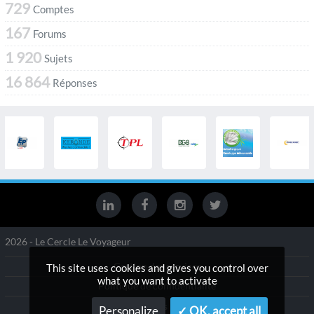
729
Comptes
167
Forums
1 920
Sujets
16 864
Réponses
2026 - Le Cercle Le Voyageur
Gestion des services
This site uses cookies and gives you control over
what you want to activate
Politique de confidentialité
Mentions légales
Personalize
✓ OK, accept all