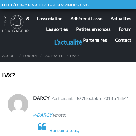
LE SITE / FORUM DES UTILISATEURS DES CAMPING-CARS
L’association
Adhérer à l’asso
Actualités
Les sorties
Petites annonces
Forum
Partenaires
Contact
L’actualité
ACCUEIL
/
FORUMS
/
L’ACTUALITÉ
/
LVX ?
LVX ?
DARCY
Participant
28 octobre 2018 à 18h41
@DARCY
wrote:
Bonsoir à tous,