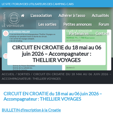
LE SITE / FORUM DES UTILISATEURS DES CAMPING-CARS
L’association
Adhérer à l’asso
Actualités
Les sorties
Petites annonces
Forum
Partenaires
Contact
CIRCUIT EN CROATIE du 18 mai au 06
juin 2026 – Accompagnateur :
THELLIER VOYAGES
ACCUEIL
/
SORTIES
/
CIRCUIT EN CROATIE DU 18 MAI AU 06 JUIN 2026 –
ACCOMPAGNATEUR : THELLIER VOYAGES
CIRCUIT EN CROATIE du 18 mai au 06 juin 2026 –
Accompagnateur : THELLIER VOYAGES
BULLETIN d’inscription à la Croatie