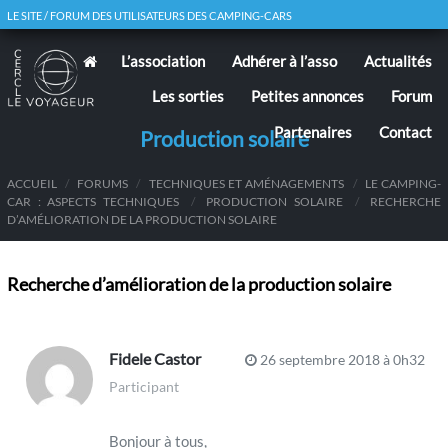
LE SITE / FORUM DES UTILISATEURS DES CAMPING-CARS
L’association
Adhérer à l’asso
Actualités
Les sorties
Petites annonces
Forum
Partenaires
Contact
Production solaire
ACCUEIL
/
FORUMS
/
TECHNIQUES ET AMÉNAGEMENTS
/
LE CAMPING-
CAR : ASPECTS TECHNIQUES
/
PRODUCTION SOLAIRE
/
RECHERCHE
D’AMÉLIORATION DE LA PRODUCTION SOLAIRE
Recherche d’amélioration de la production solaire
Fidele Castor
26 septembre 2018 à 0h32
Participant
Bonjour à tous,